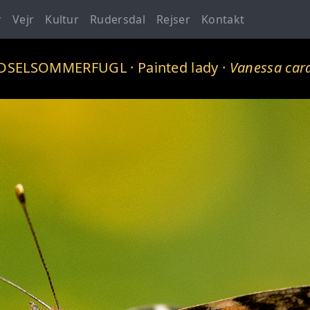
r
Vejr
Kultur
Rudersdal
Rejser
Kontakt
IDSELSOMMERFUGL
· Painted lady ·
Vanessa car