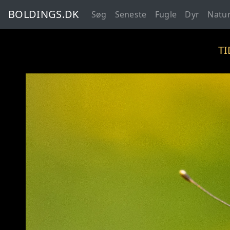
BOLDINGS.DK
Søg
Seneste
Fugle
Dyr
Natu
T