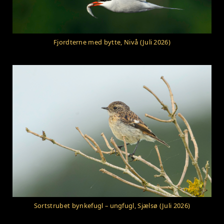
Fjordterne med bytte, Nivå (Juli 2026)
Sortstrubet bynkefugl – ungfugl, Sjælsø (Juli 2026)