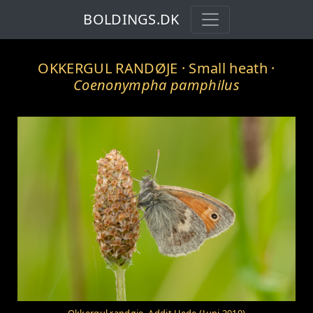
BOLDINGS.DK
OKKERGUL RANDØJE
· Small heath ·
Coenonympha pamphilus