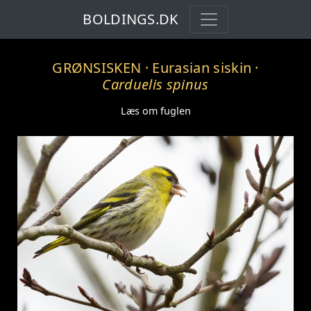
BOLDINGS.DK
GRØNSISKEN
· Eurasian siskin ·
Carduelis spinus
Læs om fuglen