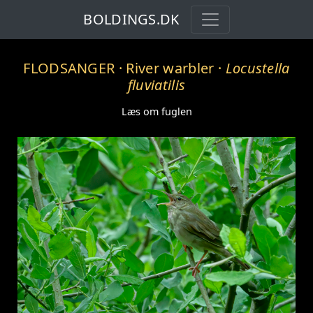
BOLDINGS.DK
FLODSANGER
· River warbler ·
Locustella
fluviatilis
Læs om fuglen