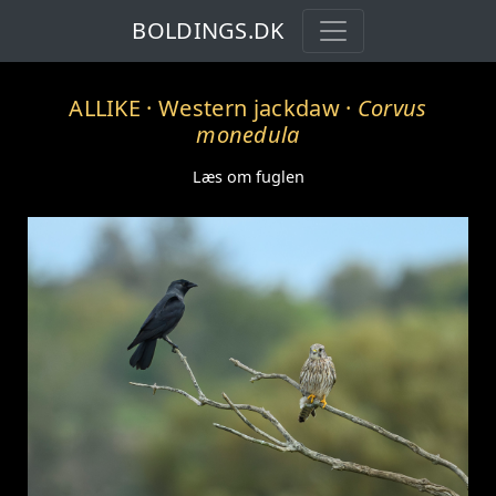
BOLDINGS.DK
ALLIKE
· Western jackdaw ·
Corvus
monedula
Læs om fuglen